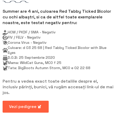
Summer are 4 ani, culoarea Red Tabby Ticked Bicolor
cu ochi albaștri, si ca de altfel toate exemplarele
noastre, este testat negativ pentru:
HCM / PKDF / SMA - Negativ
FIV / FELV - Negativ
Corona Virus - Negativ
Culoare: d 03 25 68 | Red Tabby Ticked Bicolor with Blue
Eyes
D.O.B: 25 Septembrie 2020
Mama: WildCat Guna, MCO f 25
Tata: BigBoots Autumn Storm, MCO e 02 22 68
Pentru a vedea exact toate detaliile despre el,
inclusiv părinți, bunici, vă rugăm accesați link-ul de mai
jos.
Vezi pedigree