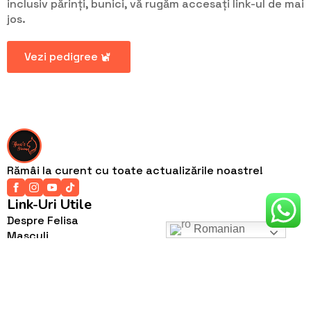
inclusiv părinți, bunici, vă rugăm accesați link-ul de mai
jos.
Vezi pedigree
Rămâi la curent cu toate actualizările noastre!
Link-Uri Utile
Despre Felisa
Romanian
Masculi
Femele
Cuiburi
Detalii Contact
Soseaua Stefănești Nr 2, Stefanestii De Jos, Ilfov